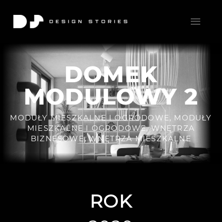
DOMEK
MODULOWY 2
MODUŁY MIESZKALNE I OGRODOWE
,
MODUŁY
MIESZKALNE I OGRODOWE
,
WNĘTRZA
BIZNESOWE
,
WNĘTRZA MIESZKALNE
ROK