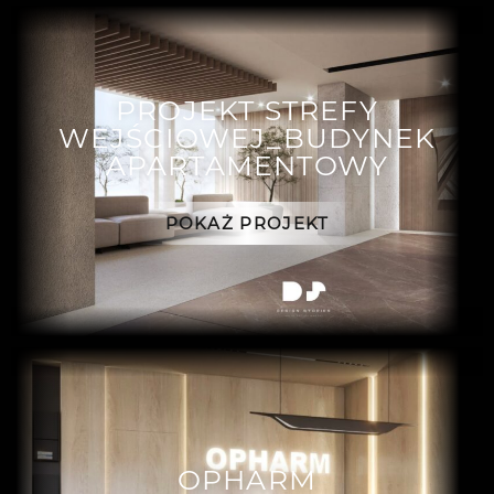
PROJEKT STREFY
WEJŚCIOWEJ_BUDYNEK
APARTAMENTOWY
POKAŻ PROJEKT
OPHARM