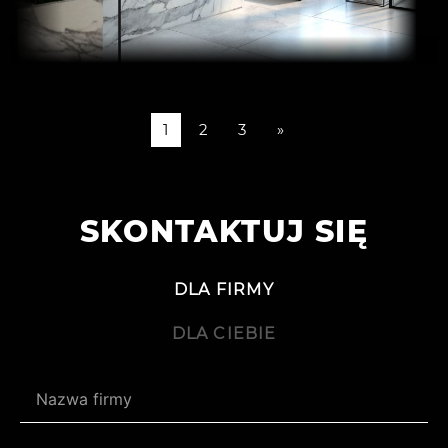
1
2
3
»
SKONTAKTUJ SIĘ
DLA FIRMY
DLA CIEBIE