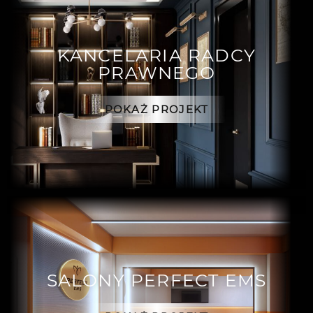
KANCELARIA RADCY
PRAWNEGO
POKAŻ PROJEKT
SALONY PERFECT EMS