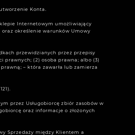
utworzenie Konta.
klepie Internetowym umożliwiający
ka oraz określenie warunków Umowy
adkach przewidzianych przez przepisy
 prawnych; (2) osoba prawna; albo (3)
 prawną; – która zawarła lub zamierza
121).
nym przez Usługobiorcę zbiór zasobów w
obiorcę oraz informacje o złożonych
wy Sprzedaży między Klientem a