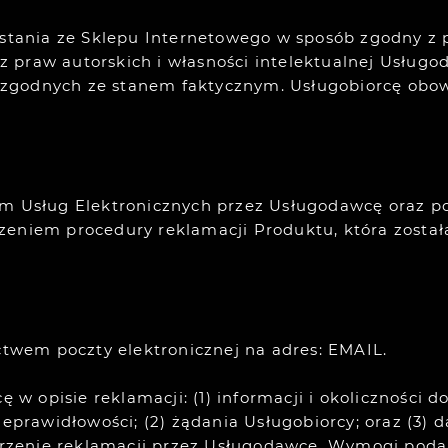
zystania ze Sklepu Internetowego w sposób zgodny 
praw autorskich i własności intelektualnej Usługod
zgodnych ze stanem faktycznym. Usługobiorcę obowi
em Usług Elektronicznych przez Usługodawcę oraz po
zeniem procedury reklamacji Produktu, która został
ictwem poczty elektronicznej na adres: EMAIL.
ę w opisie reklamacji: (1) informacji i okoliczności
nieprawidłowości; (2) żądania Usługobiorcy; oraz (3
patrzenie reklamacji przez Usługodawcę. Wymogi po