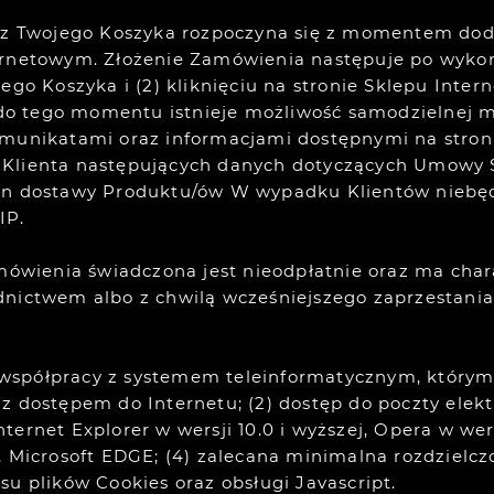
e z Twojego Koszyka rozpoczyna się z momentem dod
ernetowym. Złożenie Zamówienia następuje po wykon
jego Koszyka i (2) kliknięciu na stronie Sklepu Int
do tego momentu istnieje możliwość samodzielnej 
komunikatami oraz informacjami dostępnymi na stro
Klienta następujących danych dotyczących Umowy Sp
min dostawy Produktu/ów W wypadku Klientów nieb
IP.
amówienia świadczona jest nieodpłatnie oraz ma cha
dnictwem albo z chwilą wcześniejszego zaprzestani
współpracy z systemem teleinformatycznym, którym 
z dostępem do Internetu; (2) dostęp do poczty elekt
 Internet Explorer w wersji 10.0 i wyższej, Opera w we
zej, Microsoft EDGE; (4) zalecana minimalna rozdzielc
su plików Cookies oraz obsługi Javascript.