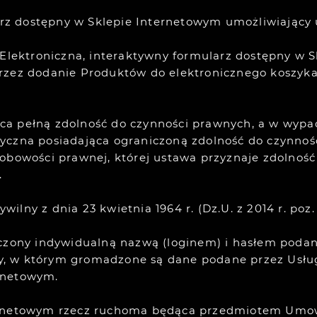
z dostępny w Sklepie Internetowym umożliwiający 
ektroniczna, interaktywny formularz dostępny w S
przez dodanie Produktów do elektronicznego koszy
ająca pełną zdolność do czynności prawnych, a w wyp
yczna posiadająca ograniczoną zdolność do czynności
obowości prawnej, której ustawa przyznaje zdolność
.
ny z dnia 23 kwietnia 1964 r. (Dz.U. z 2014 r. poz. 
aczony indywidualną nazwą (loginem) i hasłem poda
, w którym gromadzone są dane podane przez Usług
rnetowym.
ternetowym rzecz ruchoma będąca przedmiotem Umo