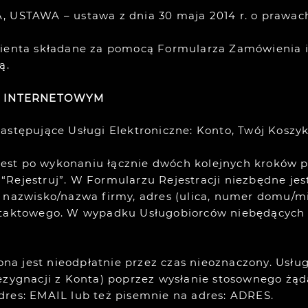
STAWA – ustawa z dnia 30 maja 2014 r. o prawach 
lienta składane za pomocą Formularza Zamówienia i
ą.
E INTERNETOWYM
astępujące Usługi Elektroniczne: Konto, Twój Koszyk
e jest po wykonaniu łącznie dwóch kolejnych kroków p
la “Rejestruj”. W Formularzu Rejestracji niezbędne j
 nazwisko/nazwa firmy, adres (ulica, numer domu/mi
ontaktowego. W wypadku Usługobiorców niebędących
zona jest nieodpłatnie przez czas nieoznaczony. Usłu
rezygnacji z Konta) poprzez wysłanie stosownego żą
dres: EMAIL lub też pisemnie na adres: ADRES.