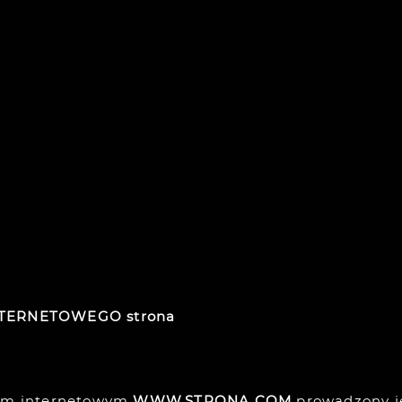
NTERNETOWEGO strona
esem internetowym
WWW.STRONA.COM
prowadzony j