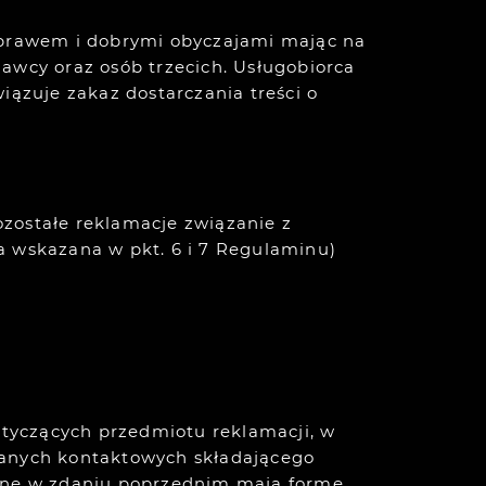
z prawem i dobrymi obyczajami mając na
awcy oraz osób trzecich. Usługobiorca
ązuje zakaz dostarczania treści o
zostałe reklamacje związanie z
a wskazana w pkt. 6 i 7 Regulaminu)
 dotyczących przedmiotu reklamacji, w
) danych kontaktowych składającego
dane w zdaniu poprzednim mają formę