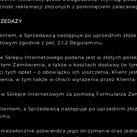
czność reklamacji złożonych z pominięciem zalecaneg
RZEDAŻY
ientem, a Sprzedawcą następuje po uprzednim złoż
owym zgodnie z pkt. 2.1.2 Regulaminu.
e Sklepu Internetowego podana jest w złotych polski
em Zamówienia, a także o kosztach dostawy (w tym
i tych opłat – o obowiązku ich uiszczenia, Klient j
enia, w tym także w chwili wyrażenia przez Klienta
y w Sklepie Internetowym za pomocą Formularza Za
lientem, a Sprzedawcą następuje po uprzednim złoż
minu.
 niezwłocznie potwierdza jego otrzymanie oraz jed