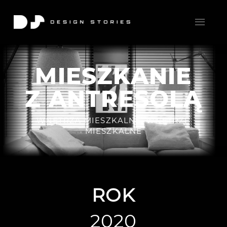
MIESZKANIE
Z ANTRESOLĄ
WNĘTRZA MIESZKALNE
,
WNĘTRZE
MIESZKALNE
ROK
2020