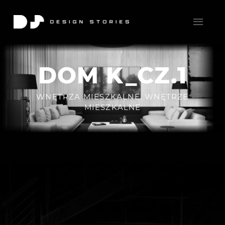
DOM K_CZ.1
WNĘTRZA MIESZKALNE
,
WNĘTRZE
MIESZKALNE