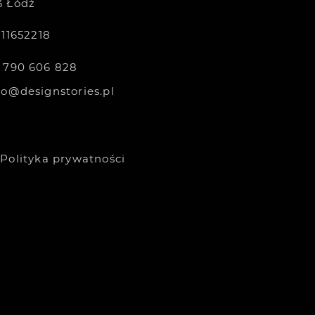
3 Łódź
111652218
 790 606 828
ro@designstories.pl
Polityka prywatności