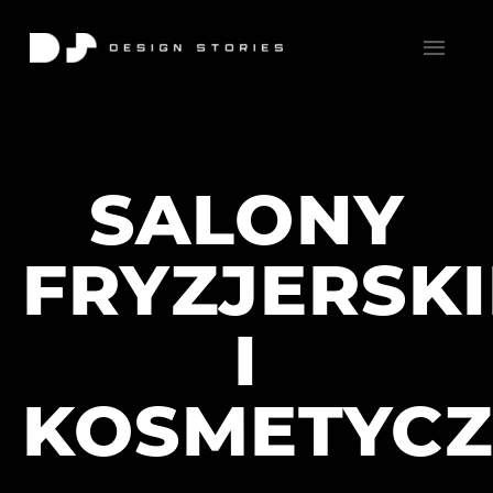
SALONY
FRYZJERSKI
I
KOSMETYC